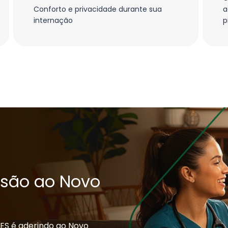
Conforto e privacidade durante sua
a
internação
p
esão ao Novo
ES é aderindo ao Novo