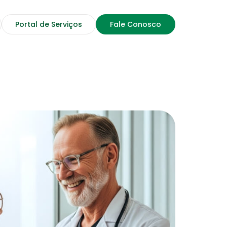
Portal de Serviços
Fale Conosco
Rede de prestadores
Profissionais, Clínicas, Hospitais
e Laboratórios credenciados
Saúde Financeira
Confira dicas de Educação