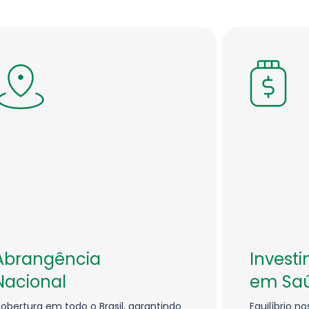
Abrangência
Invest
Nacional
em Sa
obertura em todo o Brasil, garantindo
Equilíbrio n