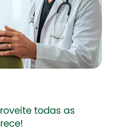
Financeira e Previdenciária para
cuidar melhor das suas
economias!
oveite todas as
rece!