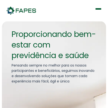
Institucional
Proporcionando bem-
estar com
Fique por dentro
previdência e saúde
Previdência
Pensando sempre no melhor para os nossos
Saúde
participantes e beneficiários, seguimos inovando
e desenvolvendo soluções que tornam cada
experiência mais fácil, ágil e única
Portal de Serviços