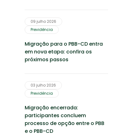
Financeira e Previdenciária para
cuidar melhor das suas
economias!
09 julho 2026
Previdência
Migração para o PBB-CD entra
em nova etapa: confira os
próximos passos
03 julho 2026
Previdência
Migração encerrada:
participantes concluem
processo de opção entre o PBB
e o PBB-CD