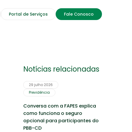
Portal de Serviços
Fale Conosco
Notícias relacionadas
29 julho 2026
Rede de prestadores
Previdência
Profissionais, Clínicas, Hospitais
Conversa com a FAPES explica
e Laboratórios credenciados
como funciona o seguro
opcional para participantes do
Saúde Financeira
PBB-CD
Confira dicas de Educação