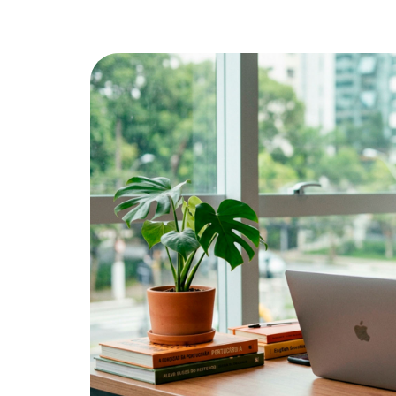
Processos, princípios e filosofia de
Conheça as 
Investimentos
Deliberativo 
Seu plano em números
Carta Mensal, Raio X e demais
documentos de investimentos