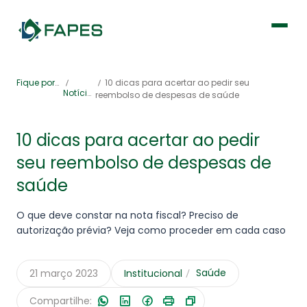
Institucional
Fique por dentro
10 dicas para acertar ao pedir seu
Notícias
reembolso de despesas de saúde
Fique por dentro
10 dicas para acertar ao pedir
seu reembolso de despesas de
Previdência
saúde
Saúde
O que deve constar na nota fiscal? Preciso de
autorização prévia? Veja como proceder em cada caso
Saúde
21 março 2023
Institucional
Portal de Serviços
Compartilhe: