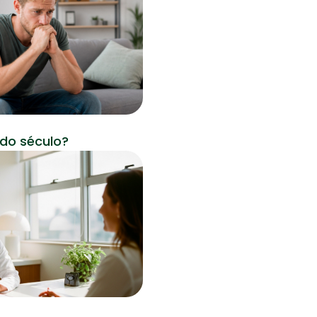
Financeira e Previdenciária para
cuidar melhor das suas
economias!
Saúde
 do século?
11 março 2026
Saúde