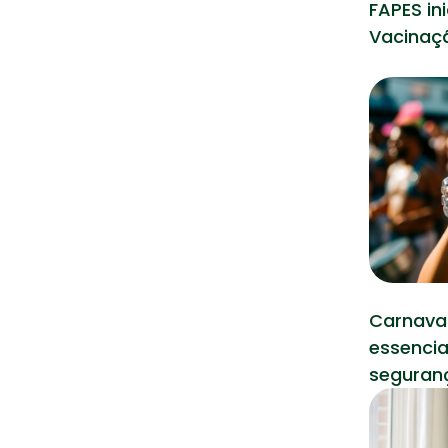
FAPES in
Vacinaçã
Carnaval
essencia
seguran