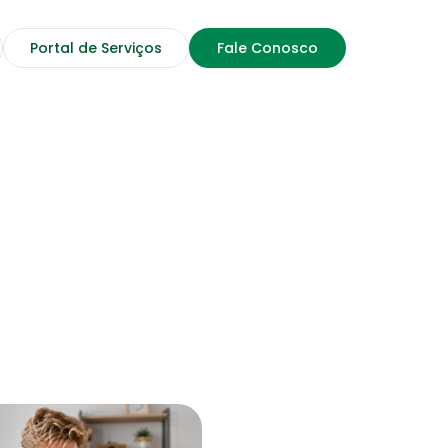
Portal de Serviços
Fale Conosco
Rede de prestadores
Profissionais, Clínicas, Hospitais
e Laboratórios credenciados
15 julho 2026
Saúde Financeira
Confira dicas de Educação