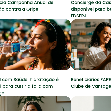
icia Campanha Anual de
Concierge da Cas
o contra a Gripe
disponível para b
13 fevereiro 2026
EDSERJ
Saúde
 com Saúde: hidratação é
Beneficiários FAP
l para curtir a folia com
Clube de Vantage
ça
27 janeiro 2026