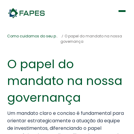
Institucional
Como cuidamos do seu patrimônio
O papel do mandato na nossa
governança
Fique por dentro
O papel do
Previdência
mandato na nossa
Saúde
governança
Um mandato claro e conciso é fundamental para
orientar estrategicamente a atuação da equipe
de investimentos, diferenciando o papel
Portal de Serviços