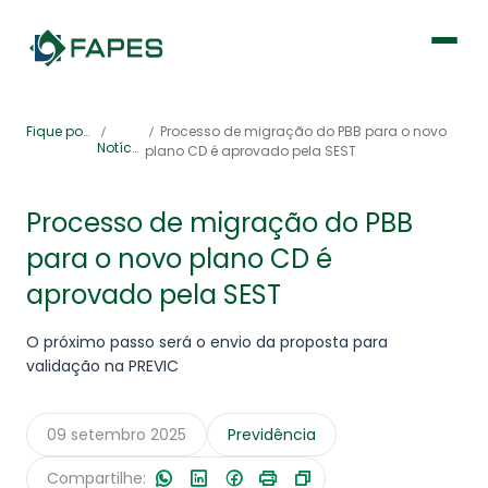
Institucional
Fique por dentro
Processo de migração do PBB para o novo
Notícias
plano CD é aprovado pela SEST
Fique por dentro
Processo de migração do PBB
para o novo plano CD é
Previdência
aprovado pela SEST
Saúde
O próximo passo será o envio da proposta para
validação na PREVIC
09 setembro 2025
Previdência
Portal de Serviços
Compartilhe: