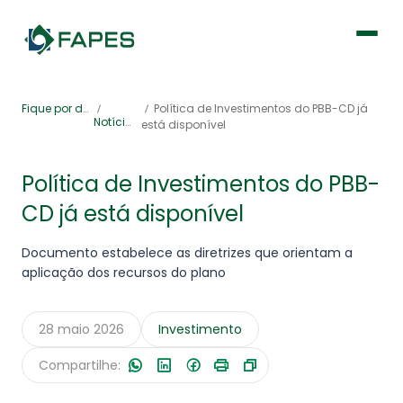
Institucional
Fique por dentro
Política de Investimentos do PBB-CD já
Notícias
está disponível
Fique por dentro
Política de Investimentos do PBB-
CD já está disponível
Previdência
Documento estabelece as diretrizes que orientam a
Saúde
aplicação dos recursos do plano
28 maio 2026
Investimento
Compartilhe:
Portal de Serviços