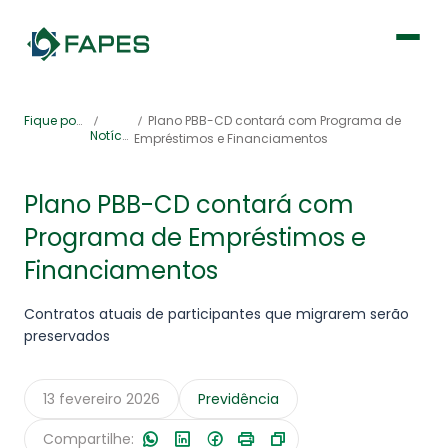
Institucional
Fique por dentro
Plano PBB-CD contará com Programa de
Notícias
Empréstimos e Financiamentos
Fique por dentro
Plano PBB-CD contará com
Programa de Empréstimos e
Previdência
Financiamentos
Saúde
Contratos atuais de participantes que migrarem serão
preservados
13 fevereiro 2026
Previdência
Portal de Serviços
Compartilhe: