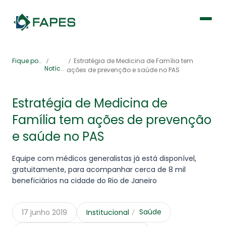
Institucional
Fique por dentro
Estratégia de Medicina de Família tem
Notícias
ações de prevenção e saúde no PAS
Fique por dentro
Estratégia de Medicina de
Família tem ações de prevenção
Previdência
e saúde no PAS
Saúde
Equipe com médicos generalistas já está disponível,
gratuitamente, para acompanhar cerca de 8 mil
beneficiários na cidade do Rio de Janeiro
Saúde
17 junho 2019
Institucional
Portal de Serviços