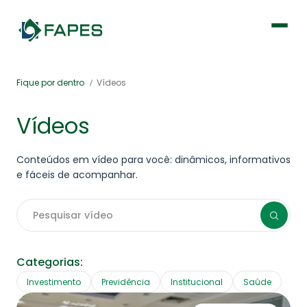
Institucional
Fique por dentro
Vídeos
Vídeos
Fique por dentro
Conteúdos em vídeo para você: dinâmicos, informativos
Previdência
e fáceis de acompanhar.
Saúde
Pesquisar vídeo
Categorias:
Investimento
Previdência
Institucional
Saúde
Portal de Serviços