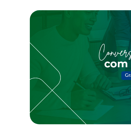
Processos, princípios e filosofia de
Conheça as 
Investimentos
Deliberativo 
Seu plano em números
Carta Mensal, Raio X e demais
documentos de investimentos