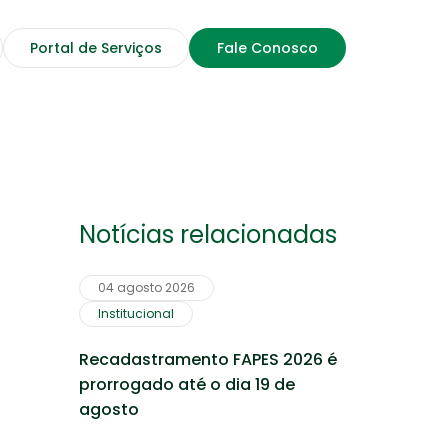
Portal de Serviços
Fale Conosco
Notícias relacionadas
04 agosto 2026
Rede de prestadores
Institucional
Profissionais, Clínicas, Hospitais
Recadastramento FAPES 2026 é
e Laboratórios credenciados
prorrogado até o dia 19 de
agosto
Saúde Financeira
Confira dicas de Educação