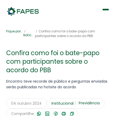
Institucional
Fique por dentro
Confira como foi o bate-papo com
Notícias
participantes sobre o acordo do PBB
Fique por dentro
Confira como foi o bate-papo
com participantes sobre o
Previdência
acordo do PBB
Saúde
Encontro teve recorde de público e perguntas enviadas
serão publicadas no hotsite do acordo
Previdência
04 outubro 2024
Institucional
Portal de Serviços
Compartilhe: